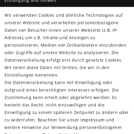
Entsorgung und Umwelt
Impressum
Wir verwenden Cookies und ähnliche Technologien auf
Daten­schutz­erklärung
unserer Website und verarbeiten personenbezogene
AGB
Daten von Besucher:innen unserer Webseite (z.B. IP-
Barrierefreiheitserklärung
Adresse), um z.B. Inhalte und Anzeigen zu
Kontakt
personalisieren, Medien von Drittanbietern einzubinden
KUNDENBEREICH
oder Zugriffe auf unsere Website zu analysieren. Die
Datenverarbeitung erfolgt erst durch gesetzte Cookies.
Login
Wir teilen diese Daten mit Dritten, die wir in den
Registrieren
Einstellungen benennen.
KUNDENSERVICE
Die Datenverarbeitung kann mit Einwilligung oder
aufgrund eines berechtigten Interesses erfolgen. Die
Infocenter
Zustimmung kann erteilt oder abgelehnt werden. Es
Newsletter
besteht das Recht, nicht einzuwilligen und die
Kontakt
Einwilligung zu einem späteren Zeitpunkt zu ändern oder
Großkundenzugang
zu widerrufen. Beachten Sie unser
Impressum
und
Vertrag widerrufen
weitere Hinweise zur Verwendung personenbezogener