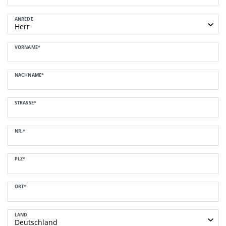
ANREDE
VORNAME*
NACHNAME*
STRASSE*
NR.*
PLZ*
ORT*
LAND