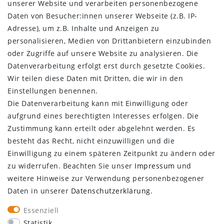
AGB
unserer Website und verarbeiten personenbezogene
Barrierefreiheitserklärung
Daten von Besucher:innen unserer Webseite (z.B. IP-
Kontakt
Adresse), um z.B. Inhalte und Anzeigen zu
personalisieren, Medien von Drittanbietern einzubinden
KUNDENBEREICH
oder Zugriffe auf unsere Website zu analysieren. Die
Login
Datenverarbeitung erfolgt erst durch gesetzte Cookies.
Registrieren
Wir teilen diese Daten mit Dritten, die wir in den
Einstellungen benennen.
KUNDENSERVICE
Die Datenverarbeitung kann mit Einwilligung oder
aufgrund eines berechtigten Interesses erfolgen. Die
Infocenter
Zustimmung kann erteilt oder abgelehnt werden. Es
Newsletter
besteht das Recht, nicht einzuwilligen und die
Kontakt
Einwilligung zu einem späteren Zeitpunkt zu ändern oder
Großkundenzugang
zu widerrufen. Beachten Sie unser
Impressum
und
Vertrag widerrufen
weitere Hinweise zur Verwendung personenbezogener
Daten in unserer
Daten­schutz­erklärung
.
ÜBER UNS
Essenziell
Statistik