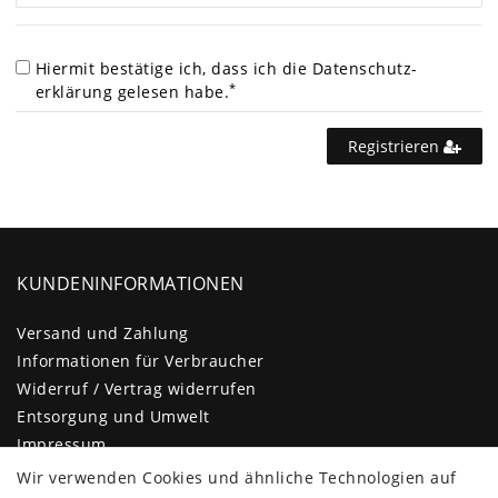
Hiermit bestätige ich, dass ich die
Daten­schutz­
*
erklärung
gelesen habe.
Registrieren
KUNDENINFORMATIONEN
Versand und Zahlung
Informationen für Verbraucher
Widerruf / Vertrag widerrufen
Entsorgung und Umwelt
Impressum
Daten­schutz­erklärung
Wir verwenden Cookies und ähnliche Technologien auf