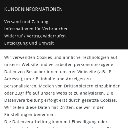
KUNDENINFORMATIONEN
Versand und Zahlung
Informationen für Verbraucher
Widerruf / Vertrag widerrufen
Entsorgung und Umwelt
Impressum
Wir verwenden Cookies und ähnliche Technologien auf
Daten­schutz­erklärung
unserer Website und verarbeiten personenbezogene
AGB
Daten von Besucher:innen unserer Webseite (z.B. IP-
Barrierefreiheitserklärung
Adresse), um z.B. Inhalte und Anzeigen zu
Kontakt
personalisieren, Medien von Drittanbietern einzubinden
KUNDENBEREICH
oder Zugriffe auf unsere Website zu analysieren. Die
Datenverarbeitung erfolgt erst durch gesetzte Cookies.
Login
Wir teilen diese Daten mit Dritten, die wir in den
Registrieren
Einstellungen benennen.
KUNDENSERVICE
Die Datenverarbeitung kann mit Einwilligung oder