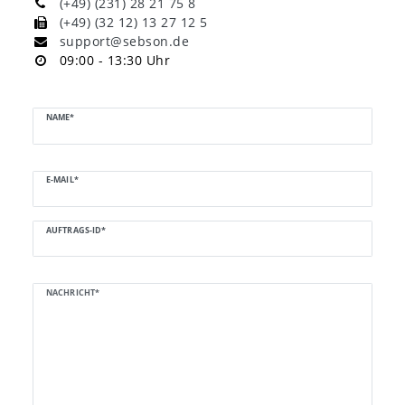
(+49) (231) 28 21 75 8
(+49) (32 12) 13 27 12 5
support@sebson.de
09:00 - 13:30 Uhr
Ceres::Template.mailFormHoneypotLabel
NAME*
E-MAIL*
AUFTRAGS-ID*
NACHRICHT*