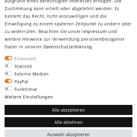
aufgrund eines berechtigten Interesses erfolgen. Die
Infocenter
Zustimmung kann erteilt oder abgelehnt werden. Es
Newsletter
besteht das Recht, nicht einzuwilligen und die
Kontakt
Einwilligung zu einem späteren Zeitpunkt zu ändern oder
Großkundenzugang
zu widerrufen. Beachten Sie unser
Impressum
und
weitere Hinweise zur Verwendung personenbezogener
Vertrag widerrufen
Daten in unserer
Daten­schutz­erklärung
.
ÜBER UNS
Essenziell
Statistik
Externe Medien
PayPal
Funktional
SEBSON
Walter-Behrendt-Str. 10
Weitere Einstellungen
44329 Dortmund
support@sebson.de
Alle akzeptieren
Alle ablehnen
plentymarkets Template von
Plenty Lions
Auswahl akzeptieren