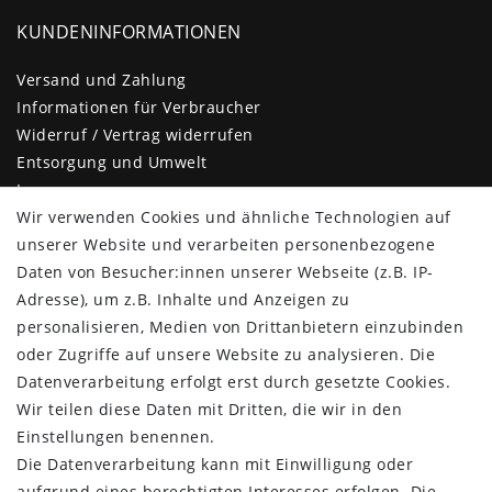
KUNDENINFORMATIONEN
Versand und Zahlung
Informationen für Verbraucher
Widerruf / Vertrag widerrufen
Entsorgung und Umwelt
Impressum
Daten­schutz­erklärung
Wir verwenden Cookies und ähnliche Technologien auf
AGB
unserer Website und verarbeiten personenbezogene
Barrierefreiheitserklärung
Daten von Besucher:innen unserer Webseite (z.B. IP-
Kontakt
Adresse), um z.B. Inhalte und Anzeigen zu
personalisieren, Medien von Drittanbietern einzubinden
KUNDENBEREICH
oder Zugriffe auf unsere Website zu analysieren. Die
Datenverarbeitung erfolgt erst durch gesetzte Cookies.
Login
Wir teilen diese Daten mit Dritten, die wir in den
Registrieren
Einstellungen benennen.
KUNDENSERVICE
Die Datenverarbeitung kann mit Einwilligung oder
aufgrund eines berechtigten Interesses erfolgen. Die