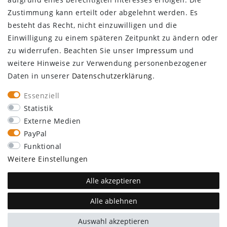
Infocenter
Zustimmung kann erteilt oder abgelehnt werden. Es
Newsletter
besteht das Recht, nicht einzuwilligen und die
Kontakt
Einwilligung zu einem späteren Zeitpunkt zu ändern oder
Großkundenzugang
zu widerrufen. Beachten Sie unser
Impressum
und
Vertrag widerrufen
weitere Hinweise zur Verwendung personenbezogener
Daten in unserer
Daten­schutz­erklärung
.
ÜBER UNS
Essenziell
Statistik
Externe Medien
PayPal
Funktional
SEBSON
Walter-Behrendt-Str. 10
Weitere Einstellungen
44329 Dortmund
support@sebson.de
Alle akzeptieren
Alle ablehnen
plentymarkets Template von
Plenty Lions
Auswahl akzeptieren