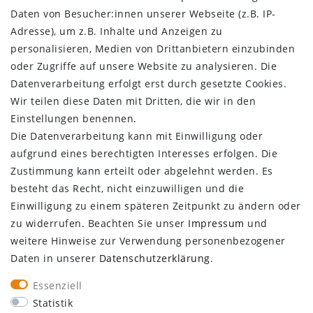
Barrierefreiheitserklärung
Daten von Besucher:innen unserer Webseite (z.B. IP-
Kontakt
Adresse), um z.B. Inhalte und Anzeigen zu
personalisieren, Medien von Drittanbietern einzubinden
KUNDENBEREICH
oder Zugriffe auf unsere Website zu analysieren. Die
Datenverarbeitung erfolgt erst durch gesetzte Cookies.
Login
Wir teilen diese Daten mit Dritten, die wir in den
Registrieren
Einstellungen benennen.
KUNDENSERVICE
Die Datenverarbeitung kann mit Einwilligung oder
aufgrund eines berechtigten Interesses erfolgen. Die
Infocenter
Zustimmung kann erteilt oder abgelehnt werden. Es
Newsletter
besteht das Recht, nicht einzuwilligen und die
Kontakt
Einwilligung zu einem späteren Zeitpunkt zu ändern oder
Großkundenzugang
zu widerrufen. Beachten Sie unser
Impressum
und
Vertrag widerrufen
weitere Hinweise zur Verwendung personenbezogener
Daten in unserer
Daten­schutz­erklärung
.
ÜBER UNS
Essenziell
Statistik