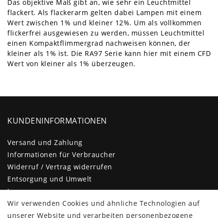
Das objektive Maß gibt an, wie sehr ein Leuchtmittel
flackert. Als flackerarm gelten dabei Lampen mit einem
Wert zwischen 1% und kleiner 12%. Um als vollkommen
flickerfrei ausgewiesen zu werden, müssen Leuchtmittel
einen Kompaktflimmergrad nachweisen können, der
kleiner als 1% ist. Die RA97 Serie kann hier mit einem CFD
Wert von kleiner als 1% überzeugen.
KUNDENINFORMATIONEN
Versand und Zahlung
Informationen für Verbraucher
Widerruf / Vertrag widerrufen
Entsorgung und Umwelt
Impressum
Daten­schutz­erklärung
Wir verwenden Cookies und ähnliche Technologien auf
AGB
unserer Website und verarbeiten personenbezogene