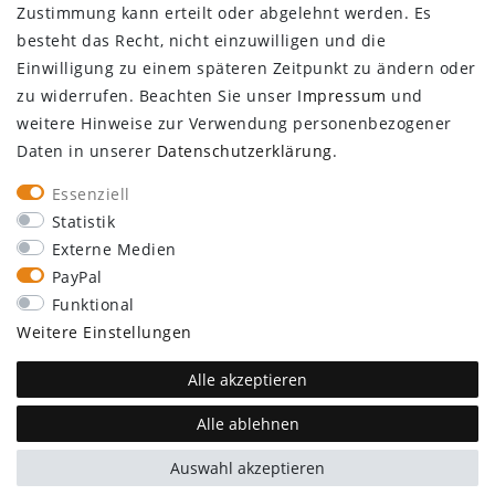
Zustimmung kann erteilt oder abgelehnt werden. Es
Newsletter
besteht das Recht, nicht einzuwilligen und die
Kontakt
Einwilligung zu einem späteren Zeitpunkt zu ändern oder
Großkundenzugang
zu widerrufen. Beachten Sie unser
Impressum
und
Vertrag widerrufen
weitere Hinweise zur Verwendung personenbezogener
Daten in unserer
Daten­schutz­erklärung
.
ÜBER UNS
Essenziell
Statistik
Externe Medien
PayPal
Funktional
SEBSON
Walter-Behrendt-Str. 10
Weitere Einstellungen
44329 Dortmund
support@sebson.de
Alle akzeptieren
Alle ablehnen
plentymarkets Template von
Plenty Lions
Auswahl akzeptieren