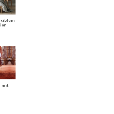
exiblem
ion
N mit