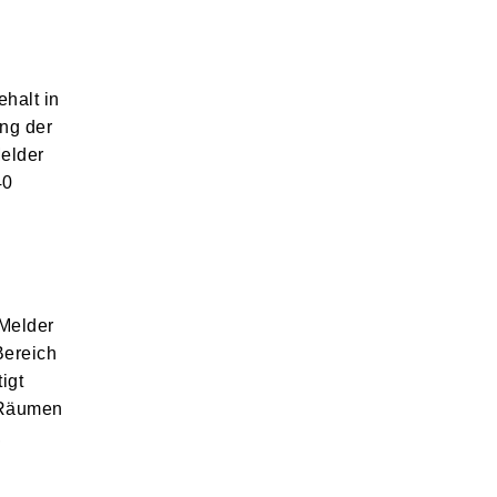
halt in
ng der
elder
40
 Melder
Bereich
igt
 Räumen
,