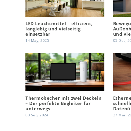
LED Leuchtmittel – effizient,
Bewegu
langlebig und vielseitig
Außenbe
einsetzbar
und vie
14 May, 2025
05 Dec, 2
Thermobecher mit zwei Deckeln
Etherne
– Der perfekte Begleiter für
schnell
unterwegs
Datenü
03 Sep, 2024
27 Mar, 2