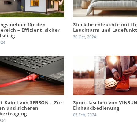
ngsmelder für den
Steckdosenleuchte mit fl
reich – Effizient, sicher
Leuchtarm und Ladefunkt
lseitig
30 Oct, 2024
024
t Kabel von SEBSON – Zur
Sportflaschen von VINSU
en und sicheren
Einhandbedienung
bertragung
05 Feb, 2024
024