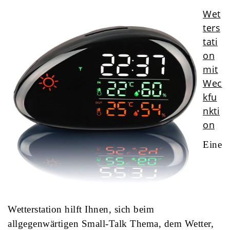
Wet
ters
tati
on
mit
Wec
kfu
nkti
on
Eine
Wetterstation hilft Ihnen, sich beim
allgegenwärtigen Small-Talk Thema, dem Wetter,