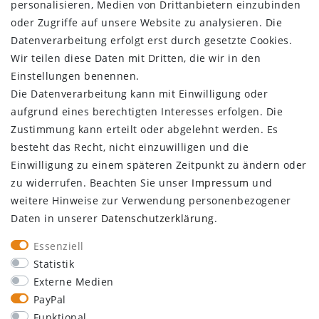
personalisieren, Medien von Drittanbietern einzubinden
KUNDENBEREICH
oder Zugriffe auf unsere Website zu analysieren. Die
Datenverarbeitung erfolgt erst durch gesetzte Cookies.
Login
Wir teilen diese Daten mit Dritten, die wir in den
Registrieren
Einstellungen benennen.
KUNDENSERVICE
Die Datenverarbeitung kann mit Einwilligung oder
aufgrund eines berechtigten Interesses erfolgen. Die
Infocenter
Zustimmung kann erteilt oder abgelehnt werden. Es
Newsletter
besteht das Recht, nicht einzuwilligen und die
Kontakt
Einwilligung zu einem späteren Zeitpunkt zu ändern oder
Großkundenzugang
zu widerrufen. Beachten Sie unser
Impressum
und
Vertrag widerrufen
weitere Hinweise zur Verwendung personenbezogener
Daten in unserer
Daten­schutz­erklärung
.
ÜBER UNS
Essenziell
Statistik
Externe Medien
PayPal
Funktional
SEBSON