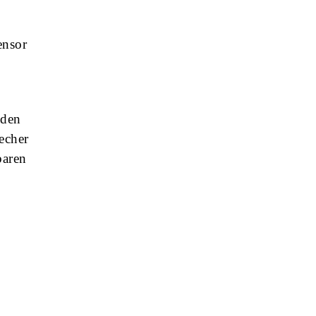
e
ensor
 den
echer
baren