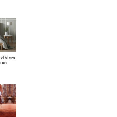
exiblem
ion