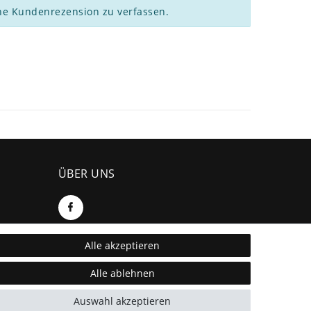
ne Kundenrezension zu verfassen.
ÜBER UNS
Alle akzeptieren
SEBSON
Alle ablehnen
Walter-Behrendt-Str. 10
44329 Dortmund
Auswahl akzeptieren
support@sebson.de