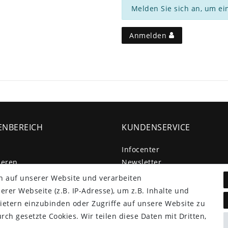
Melden Sie sich an, um ei
Anmelden
NBEREICH
KUNDENSERVICE
Infocenter
ieren
Newsletter
Kontakt
n auf unserer Website und verarbeiten
Großkundenzugang
er Webseite (z.B. IP-Adresse), um z.B. Inhalte und
ietern einzubinden oder Zugriffe auf unsere Website zu
Vertrag widerrufen
rch gesetzte Cookies. Wir teilen diese Daten mit Dritten,