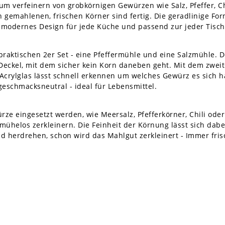
m verfeinern von grobkörnigen Gewürzen wie Salz, Pfeffer, Ch
n gemahlenen, frischen Körner sind fertig. Die geradlinige F
t modernes Design für jede Küche und passend zur jeder Tis
raktischen 2er Set - eine Pfeffermühle und eine Salzmühle. D
er Deckel, mit dem sicher kein Korn daneben geht. Mit dem zwe
Acrylglas lässt schnell erkennen um welches Gewürz es sich ha
geschmacksneutral - ideal für Lebensmittel.
 eingesetzt werden, wie Meersalz, Pfefferkörner, Chili oder K
helos zerkleinern. Die Feinheit der Körnung lässt sich dabei
 herdrehen, schon wird das Mahlgut zerkleinert - Immer fris