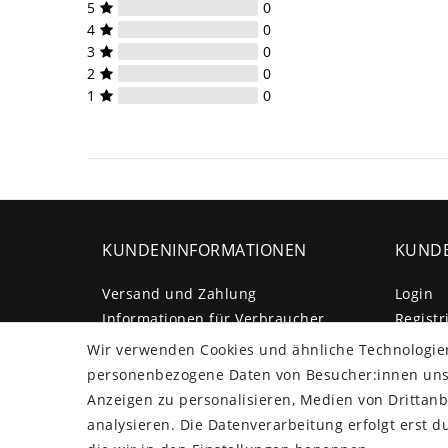
5
0
4
0
3
0
2
0
1
0
KUNDENINFORMATIONEN
KUNDE
Versand und Zahlung
Login
Informationen für Verbraucher
Registr
Widerruf / Vertrag widerrufen
Wir verwenden Cookies und ähnliche Technologie
Entsorgung und Umwelt
personenbezogene Daten von Besucher:innen unser
Impressum
Anzeigen zu personalisieren, Medien von Drittanb
Daten­schutz­erklärung
analysieren. Die Datenverarbeitung erfolgt erst du
AGB