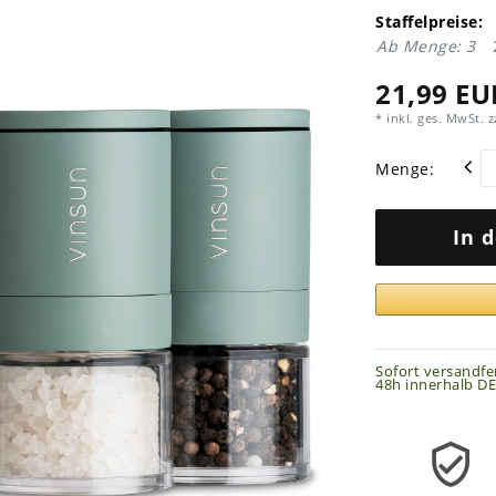
Staffelpreise:
Ab Menge: 3
21,99 EU
* inkl. ges. MwSt. z
Menge:
In 
Sofort versandfer
48h innerhalb DE