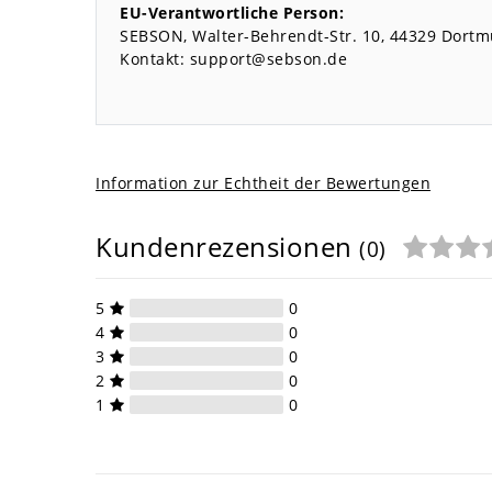
EU-Verantwortliche Person:
SEBSON
Walter-Behrendt-Str.
10
44329
Dortm
Kontakt:
support@sebson.de
Information zur Echtheit der Bewertungen
Kundenrezensionen
(0)
5
0
4
0
3
0
2
0
1
0