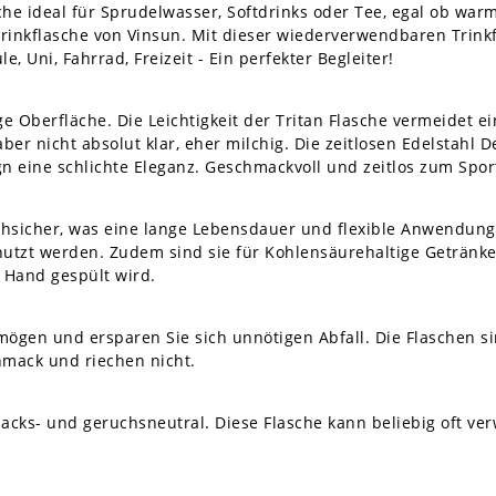
e ideal für Sprudelwasser, Softdrinks oder Tee, egal ob warm 
inkflasche von Vinsun. Mit dieser wiederverwendbaren Trinkfl
e, Uni, Fahrrad, Freizeit - Ein perfekter Begleiter!
e Oberfläche. Die Leichtigkeit der Tritan Flasche vermeidet e
ber nicht absolut klar, eher milchig. Die zeitlosen Edelstahl 
 eine schlichte Eleganz. Geschmackvoll und zeitlos zum Sport,
chsicher, was eine lange Lebensdauer und flexible Anwendung
utzt werden. Zudem sind sie für Kohlensäurehaltige Getränke
r Hand gespült wird.
 mögen und ersparen Sie sich unnötigen Abfall. Die Flaschen s
mack und riechen nicht.
macks- und geruchsneutral. Diese Flasche kann beliebig oft ve