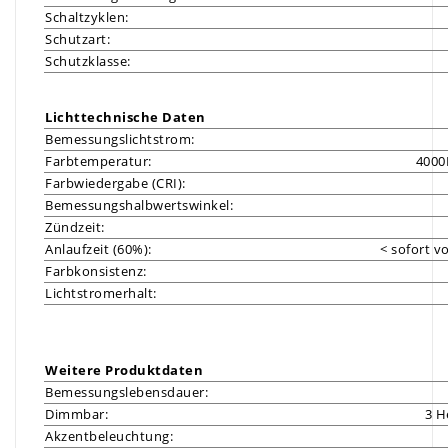
Schaltzyklen:
Schutzart:
Schutzklasse:
Lichttechnische Daten
Bemessungslichtstrom:
Farbtemperatur:
4000
Farbwiedergabe (CRI):
Bemessungshalbwertswinkel:
Zündzeit:
Anlaufzeit (60%):
<
sofort vo
Farbkonsistenz:
Lichtstromerhalt:
Weitere Produktdaten
Bemessungslebensdauer:
Dimmbar:
3 H
Akzentbeleuchtung: