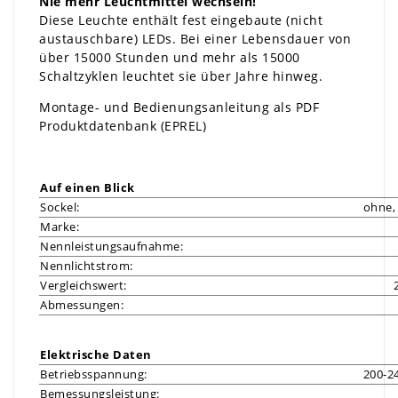
Nie mehr Leuchtmittel wechseln!
Diese Leuchte enthält fest eingebaute (nicht
austauschbare) LEDs. Bei einer Lebensdauer von
über 15000 Stunden und mehr als 15000
Schaltzyklen leuchtet sie über Jahre hinweg.
Montage- und Bedienungsanleitung als PDF
Produktdatenbank (EPREL)
Auf einen Blick
Sockel:
ohne, 
Marke:
Nennleistungsaufnahme:
Nennlichtstrom:
Vergleichswert:
Abmessungen:
Elektrische Daten
Betriebsspannung:
200-2
Bemessungsleistung: