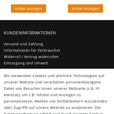
Artikel anzeigen
Artikel anzeigen
KUNDENINFORMATIONEN
Versand und Zahlung
Informationen für Verbraucher
Widerruf / Vertrag widerrufen
Entsorgung und Umwelt
Impressum
Wir verwenden Cookies und ähnliche Technologien auf
Daten­schutz­erklärung
unserer Website und verarbeiten personenbezogene
AGB
Daten von Besucher:innen unserer Webseite (z.B. IP-
Barrierefreiheitserklärung
Adresse), um z.B. Inhalte und Anzeigen zu
Kontakt
personalisieren, Medien von Drittanbietern einzubinden
KUNDENBEREICH
oder Zugriffe auf unsere Website zu analysieren. Die
Datenverarbeitung erfolgt erst durch gesetzte Cookies.