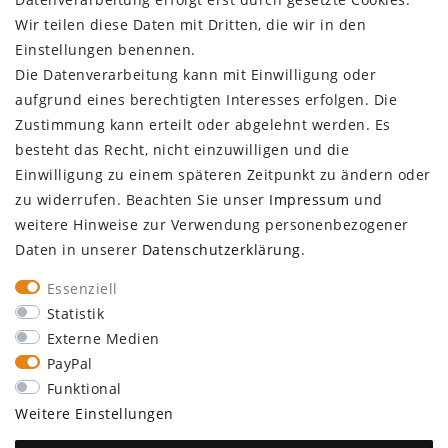
Login
Wir teilen diese Daten mit Dritten, die wir in den
Registrieren
Einstellungen benennen.
KUNDENSERVICE
Die Datenverarbeitung kann mit Einwilligung oder
aufgrund eines berechtigten Interesses erfolgen. Die
Infocenter
Zustimmung kann erteilt oder abgelehnt werden. Es
Newsletter
besteht das Recht, nicht einzuwilligen und die
Kontakt
Einwilligung zu einem späteren Zeitpunkt zu ändern oder
Großkundenzugang
zu widerrufen. Beachten Sie unser
Impressum
und
Vertrag widerrufen
weitere Hinweise zur Verwendung personenbezogener
Daten in unserer
Daten­schutz­erklärung
.
ÜBER UNS
Essenziell
Statistik
Externe Medien
PayPal
Funktional
SEBSON
Walter-Behrendt-Str. 10
Weitere Einstellungen
44329 Dortmund