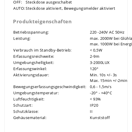
OFF:
Steckdose ausgeschaltet
AUTO:
Steckdose aktiviert, Bewegungsmelder aktiviert
Produkteigenschaften
Betriebsspannung:
220 -240V AC 50Hz
Leistung:
max. 2000W bei Glüh
max. 1000W bei Energ
Verbrauch im Standby-Betrieb:
< 0,5W
Erfassungsreichweite:
2-9m
Umgebungshelligkeit:
3-2000LUX
Erfassungswinkel:
120°
Aktivierungsdauer:
Min. 10s +/- 3s
Max. 15min +/-2min
Bewegungserfassungsgeschwindigkeit:
0,6 - 1,5m/s
Umgebungstemperatur:
-20° - +40°C
Luftfeuchtigkeit:
< 93%
Schutzart:
IP20
Schutzklasse:
II
Gehäusematerial:
Kunststoff