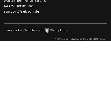
Walter-Behrendt-Str. 10
44329 Dortmund
support@sebson.de
plentymarkets Template von
Plenty Lions
* inkl. ges. MwSt. zzgl.
Versandkosten