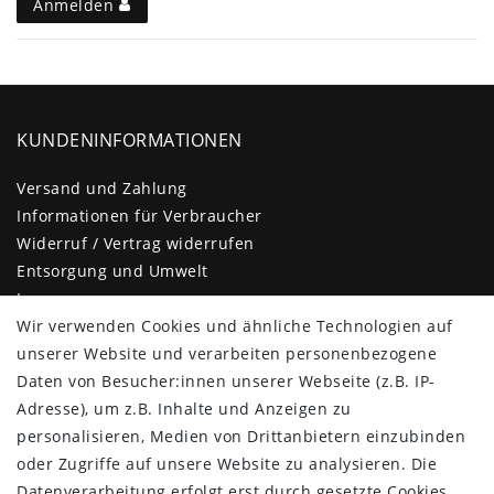
Anmelden
KUNDENINFORMATIONEN
Versand und Zahlung
Informationen für Verbraucher
Widerruf / Vertrag widerrufen
Entsorgung und Umwelt
Impressum
Daten­schutz­erklärung
Wir verwenden Cookies und ähnliche Technologien auf
AGB
unserer Website und verarbeiten personenbezogene
Barrierefreiheitserklärung
Daten von Besucher:innen unserer Webseite (z.B. IP-
Kontakt
Adresse), um z.B. Inhalte und Anzeigen zu
personalisieren, Medien von Drittanbietern einzubinden
KUNDENBEREICH
oder Zugriffe auf unsere Website zu analysieren. Die
Datenverarbeitung erfolgt erst durch gesetzte Cookies.