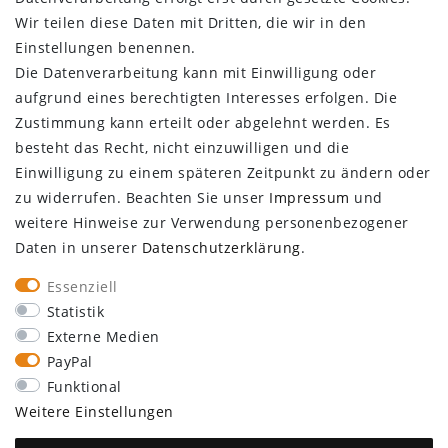
Login
Wir teilen diese Daten mit Dritten, die wir in den
Registrieren
Einstellungen benennen.
KUNDENSERVICE
Die Datenverarbeitung kann mit Einwilligung oder
aufgrund eines berechtigten Interesses erfolgen. Die
Infocenter
Zustimmung kann erteilt oder abgelehnt werden. Es
Newsletter
besteht das Recht, nicht einzuwilligen und die
Kontakt
Einwilligung zu einem späteren Zeitpunkt zu ändern oder
Großkundenzugang
zu widerrufen. Beachten Sie unser
Impressum
und
Vertrag widerrufen
weitere Hinweise zur Verwendung personenbezogener
Daten in unserer
Daten­schutz­erklärung
.
ÜBER UNS
Essenziell
Statistik
Externe Medien
PayPal
Funktional
SEBSON
Walter-Behrendt-Str. 10
Weitere Einstellungen
44329 Dortmund