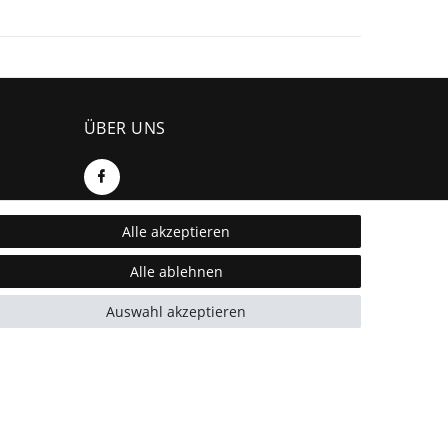
ÜBER UNS
Alle akzeptieren
SEBSON
Alle ablehnen
Walter-Behrendt-Str. 10
44329 Dortmund
Auswahl akzeptieren
support@sebson.de