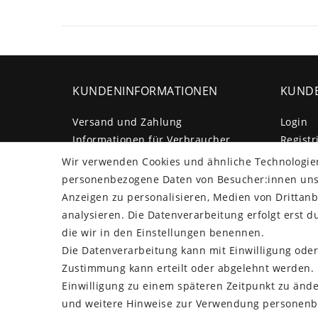
KUNDENINFORMATIONEN
KUNDE
Versand und Zahlung
Login
Informationen für Verbraucher
Registr
Widerruf / Vertrag widerrufen
Wir verwenden Cookies und ähnliche Technologie
Entsorgung und Umwelt
personenbezogene Daten von Besucher:innen unser
Impressum
Anzeigen zu personalisieren, Medien von Drittanb
Daten­schutz­erklärung
analysieren. Die Datenverarbeitung erfolgt erst du
AGB
die wir in den Einstellungen benennen.
Barrierefreiheitserklärung
Die Datenverarbeitung kann mit Einwilligung oder
Kontakt
Zustimmung kann erteilt oder abgelehnt werden. E
Einwilligung zu einem späteren Zeitpunkt zu änd
und weitere Hinweise zur Verwendung personenb