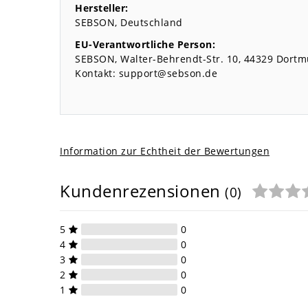
Hersteller:
SEBSON
Deutschland
EU-Verantwortliche Person:
SEBSON
Walter-Behrendt-Str.
10
44329
Dortm
Kontakt:
support@sebson.de
Information zur Echtheit der Bewertungen
Kundenrezensionen
(0)
5
0
4
0
3
0
2
0
1
0