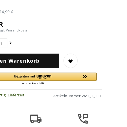
24,99 €
R
zgl.
Versandkosten
den Warenkorb
tig, Lieferzeit
Artikelnummer
WAL_E_LED