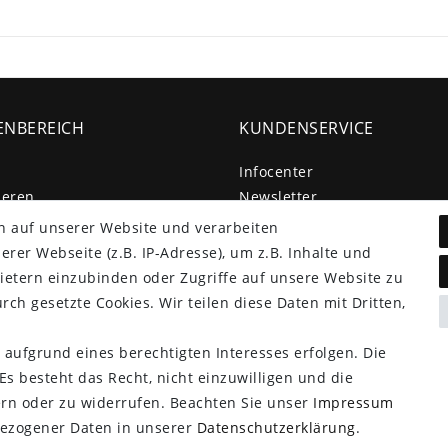
NBEREICH
KUNDENSERVICE
Infocenter
ieren
Newsletter
Kontakt
n auf unserer Website und verarbeiten
Großkundenzugang
er Webseite (z.B. IP-Adresse), um z.B. Inhalte und
ietern einzubinden oder Zugriffe auf unsere Website zu
Vertrag widerrufen
rch gesetzte Cookies. Wir teilen diese Daten mit Dritten,
 aufgrund eines berechtigten Interesses erfolgen. Die
s besteht das Recht, nicht einzuwilligen und die
ern oder zu widerrufen. Beachten Sie unser
Impressum
ezogener Daten in unserer
Daten­schutz­erklärung
.