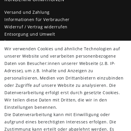
Versand und Zahlung
Informationen für Verbraucher
Widerruf / Vertrag widerrufen
Entsorgung und Umwelt
Impressum
Daten­schutz­erklärung
Wir verwenden Cookies und ähnliche Technologien auf
AGB
unserer Website und verarbeiten personenbezogene
Barrierefreiheitserklärung
Daten von Besucher:innen unserer Webseite (z.B. IP-
Kontakt
Adresse), um z.B. Inhalte und Anzeigen zu
personalisieren, Medien von Drittanbietern einzubinden
KUNDENBEREICH
oder Zugriffe auf unsere Website zu analysieren. Die
Datenverarbeitung erfolgt erst durch gesetzte Cookies.
Login
Wir teilen diese Daten mit Dritten, die wir in den
Registrieren
Einstellungen benennen.
KUNDENSERVICE
Die Datenverarbeitung kann mit Einwilligung oder
aufgrund eines berechtigten Interesses erfolgen. Die
Infocenter
Zustimmung kann erteilt oder abgelehnt werden. Es