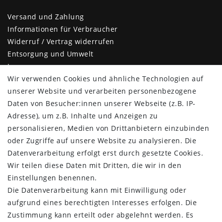
Versand und Zahlung
Informationen für Verbraucher
Widerruf / Vertrag widerrufen
Entsorgung und Umwelt
Impressum
Daten­schutz­erklärung
Wir verwenden Cookies und ähnliche Technologien auf
AGB
unserer Website und verarbeiten personenbezogene
Barrierefreiheitserklärung
Daten von Besucher:innen unserer Webseite (z.B. IP-
Kontakt
Adresse), um z.B. Inhalte und Anzeigen zu
personalisieren, Medien von Drittanbietern einzubinden
KUNDENBEREICH
oder Zugriffe auf unsere Website zu analysieren. Die
Datenverarbeitung erfolgt erst durch gesetzte Cookies.
Login
Wir teilen diese Daten mit Dritten, die wir in den
Registrieren
Einstellungen benennen.
KUNDENSERVICE
Die Datenverarbeitung kann mit Einwilligung oder
aufgrund eines berechtigten Interesses erfolgen. Die
Infocenter
Zustimmung kann erteilt oder abgelehnt werden. Es
Newsletter