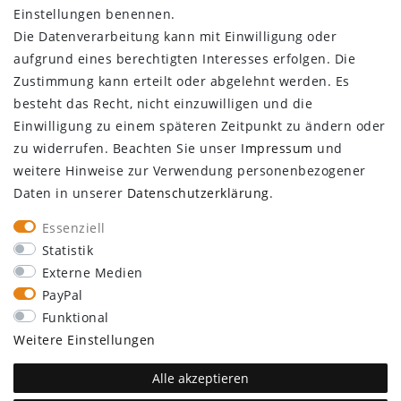
Einstellungen benennen.
KUNDENSERVICE
Die Datenverarbeitung kann mit Einwilligung oder
aufgrund eines berechtigten Interesses erfolgen. Die
Infocenter
Zustimmung kann erteilt oder abgelehnt werden. Es
Newsletter
besteht das Recht, nicht einzuwilligen und die
Kontakt
Einwilligung zu einem späteren Zeitpunkt zu ändern oder
Großkundenzugang
zu widerrufen. Beachten Sie unser
Impressum
und
Vertrag widerrufen
weitere Hinweise zur Verwendung personenbezogener
Daten in unserer
Daten­schutz­erklärung
.
ÜBER UNS
Essenziell
Statistik
Externe Medien
PayPal
Funktional
SEBSON
Walter-Behrendt-Str. 10
Weitere Einstellungen
44329 Dortmund
support@sebson.de
Alle akzeptieren