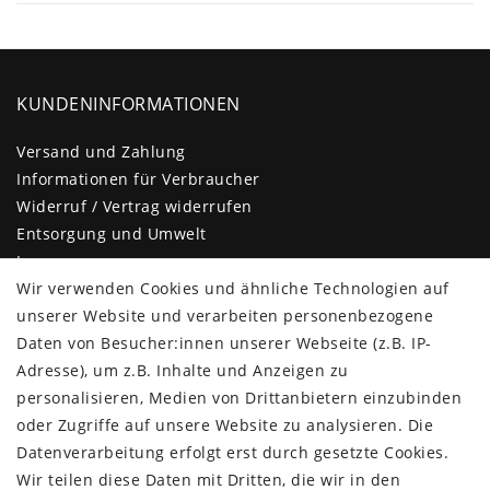
KUNDENINFORMATIONEN
Versand und Zahlung
Informationen für Verbraucher
Widerruf / Vertrag widerrufen
Entsorgung und Umwelt
Impressum
Daten­schutz­erklärung
Wir verwenden Cookies und ähnliche Technologien auf
AGB
unserer Website und verarbeiten personenbezogene
Barrierefreiheitserklärung
Daten von Besucher:innen unserer Webseite (z.B. IP-
Kontakt
Adresse), um z.B. Inhalte und Anzeigen zu
personalisieren, Medien von Drittanbietern einzubinden
KUNDENBEREICH
oder Zugriffe auf unsere Website zu analysieren. Die
Datenverarbeitung erfolgt erst durch gesetzte Cookies.
Login
Wir teilen diese Daten mit Dritten, die wir in den
Registrieren